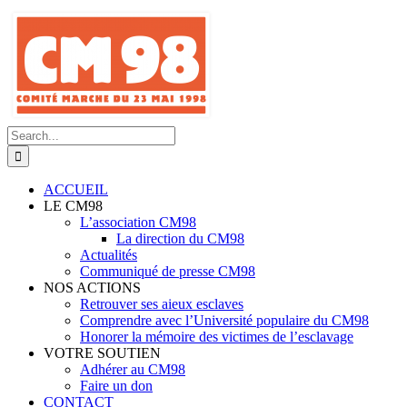
Skip
to
content
Search
for:
ACCUEIL
LE CM98
L’association CM98
La direction du CM98
Actualités
Communiqué de presse CM98
NOS ACTIONS
Retrouver ses aieux esclaves
Comprendre avec l’Université populaire du CM98
Honorer la mémoire des victimes de l’esclavage
VOTRE SOUTIEN
Adhérer au CM98
Faire un don
CONTACT