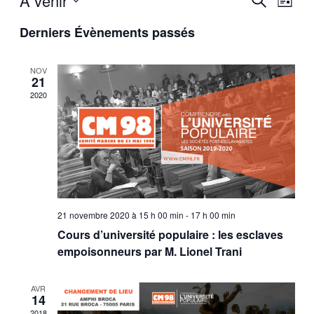
À venir
Liste
de
et
Sélectionnez
vues
Derniers Évènements passés
une
navigatio
Évèn
date.
de
NOV
vues
21
Évèneme
2020
21 novembre 2020 à 15 h 00 min
-
17 h 00 min
Cours d’université populaire : les esclaves
empoisonneurs par M. Lionel Trani
AVR
14
2018