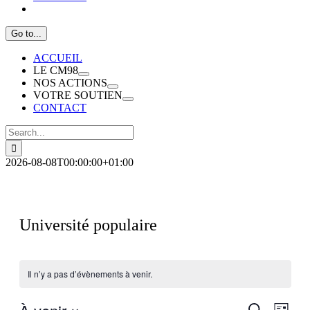
Go to...
ACCUEIL
LE CM98
NOS ACTIONS
VOTRE SOUTIEN
CONTACT
Search
for:
2026-08-08T00:00:00+01:00
Université populaire
Il n’y a pas d’évènements à venir.
Recherch
Navig
Recherche