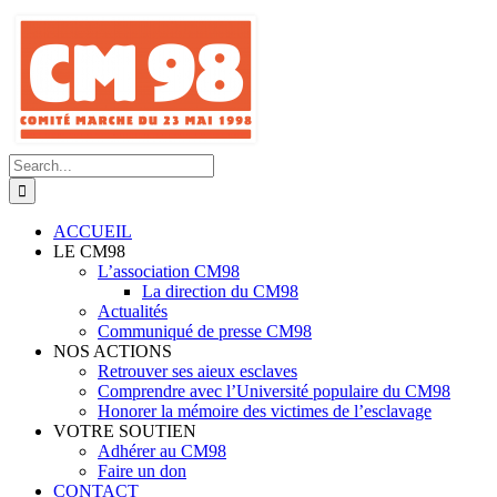
Skip
to
content
Search
for:
ACCUEIL
LE CM98
L’association CM98
La direction du CM98
Actualités
Communiqué de presse CM98
NOS ACTIONS
Retrouver ses aieux esclaves
Comprendre avec l’Université populaire du CM98
Honorer la mémoire des victimes de l’esclavage
VOTRE SOUTIEN
Adhérer au CM98
Faire un don
CONTACT