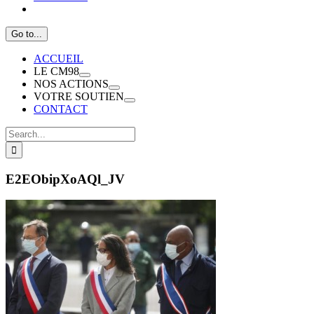
Go to...
ACCUEIL
LE CM98
NOS ACTIONS
VOTRE SOUTIEN
CONTACT
Search
for:
E2EObipXoAQl_JV