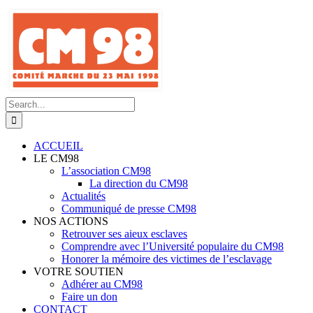
Skip
to
content
Search
for:
ACCUEIL
LE CM98
L’association CM98
La direction du CM98
Actualités
Communiqué de presse CM98
NOS ACTIONS
Retrouver ses aieux esclaves
Comprendre avec l’Université populaire du CM98
Honorer la mémoire des victimes de l’esclavage
VOTRE SOUTIEN
Adhérer au CM98
Faire un don
CONTACT