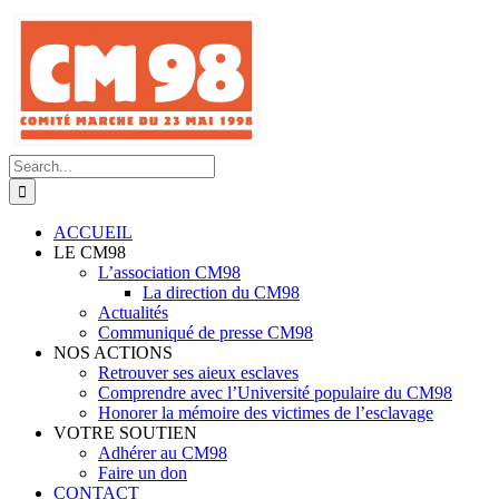
Skip
to
content
Search
for:
ACCUEIL
LE CM98
L’association CM98
La direction du CM98
Actualités
Communiqué de presse CM98
NOS ACTIONS
Retrouver ses aieux esclaves
Comprendre avec l’Université populaire du CM98
Honorer la mémoire des victimes de l’esclavage
VOTRE SOUTIEN
Adhérer au CM98
Faire un don
CONTACT