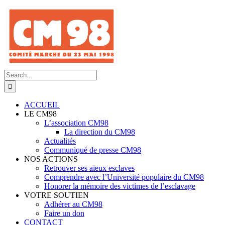
Skip
to
content
Search
for:
ACCUEIL
LE CM98
L’association CM98
La direction du CM98
Actualités
Communiqué de presse CM98
NOS ACTIONS
Retrouver ses aieux esclaves
Comprendre avec l’Université populaire du CM98
Honorer la mémoire des victimes de l’esclavage
VOTRE SOUTIEN
Adhérer au CM98
Faire un don
CONTACT