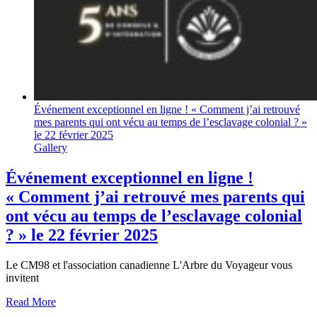
Événement exceptionnel en ligne ! « Comment j’ai retrouvé
mes parents qui ont vécu au temps de l’esclavage colonial ? »
le 22 février 2025
Gallery
Événement exceptionnel en ligne !
« Comment j’ai retrouvé mes parents qui
ont vécu au temps de l’esclavage colonial
? » le 22 février 2025
Le CM98 et l'association canadienne L'Arbre du Voyageur vous
invitent
Read More