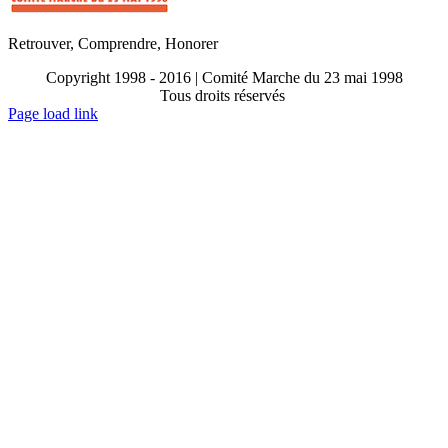
Retrouver, Comprendre, Honorer
Copyright 1998 - 2016 | Comité Marche du 23 mai 1998
Tous droits réservés
Toggle
Page load link
Sliding
Go
Bar
to
Area
Top