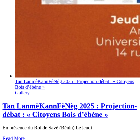
Tan LanmèKannFèNèg 2025 : Projection-débat : « Citoyens
Bois d’ébène »
Gallery
Tan LanmèKannFèNèg 2025 : Projection-
débat : « Citoyens Bois d’ébène »
En présence du Roi de Savè (Bénin) Le jeudi
Read More