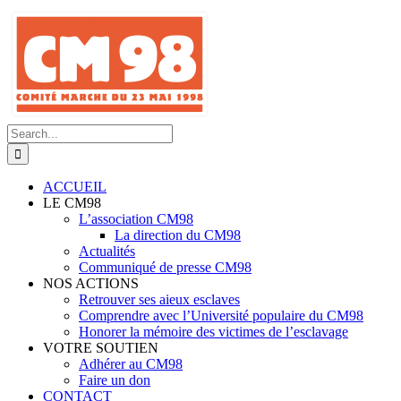
Skip
to
content
Search
for:
ACCUEIL
LE CM98
L’association CM98
La direction du CM98
Actualités
Communiqué de presse CM98
NOS ACTIONS
Retrouver ses aieux esclaves
Comprendre avec l’Université populaire du CM98
Honorer la mémoire des victimes de l’esclavage
VOTRE SOUTIEN
Adhérer au CM98
Faire un don
CONTACT