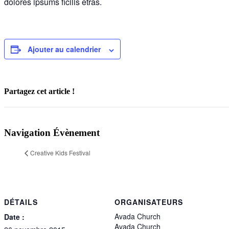
dolores ipsums ficilis etras.
Ajouter au calendrier
Partagez cet article !
Facebook
X
Reddit
LinkedIn
WhatsApp
Telegram
Tumblr
Pinterest
Vk
Xing
Email
Navigation Évènement
Creative Kids Festival
DÉTAILS
ORGANISATEURS
Avada Church
Date :
Avada Church