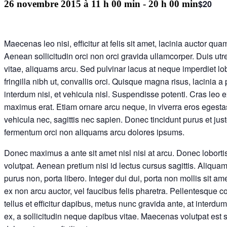
$20
26 novembre 2015 à 11 h 00 min
-
20 h 00 min
Maecenas leo nisi, efficitur at felis sit amet, lacinia auctor q
Aenean sollicitudin orci non orci gravida ullamcorper. Duis utre
vitae, aliquams arcu. Sed pulvinar lacus at neque imperdiet lob
fringilla nibh ut, convallis orci. Quisque magna risus, lacinia 
interdum nisi, et vehicula nisl. Suspendisse potenti. Cras leo 
maximus erat. Etiam ornare arcu neque, in viverra eros egestas
vehicula nec, sagittis nec sapien. Donec tincidunt purus et justo
fermentum orci non aliquams arcu dolores ipsums.
Donec maximus a ante sit amet nisl nisi at arcu. Donec lobortis
volutpat. Aenean pretium nisi id lectus cursus sagittis. Aliquam
purus non, porta libero. Integer dui dui, porta non mollis sit am
ex non arcu auctor, vel faucibus felis pharetra. Pellentesque 
tellus et efficitur dapibus, metus nunc gravida ante, at interdum 
ex, a sollicitudin neque dapibus vitae. Maecenas volutpat est s