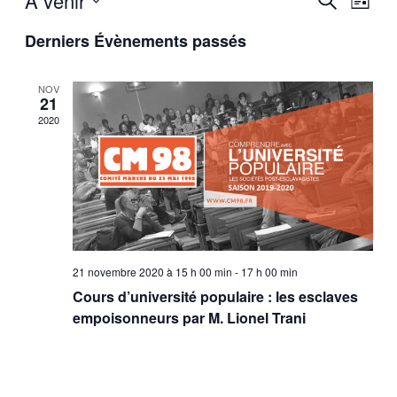
À venir
Liste
de
et
Sélectionnez
vues
Derniers Évènements passés
une
navigatio
Évèn
date.
de
NOV
vues
21
Évèneme
2020
21 novembre 2020 à 15 h 00 min
-
17 h 00 min
Cours d’université populaire : les esclaves
empoisonneurs par M. Lionel Trani