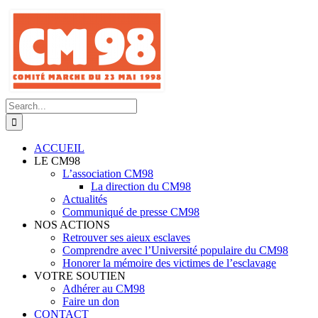
Skip
to
content
Search
for:
ACCUEIL
LE CM98
L’association CM98
La direction du CM98
Actualités
Communiqué de presse CM98
NOS ACTIONS
Retrouver ses aieux esclaves
Comprendre avec l’Université populaire du CM98
Honorer la mémoire des victimes de l’esclavage
VOTRE SOUTIEN
Adhérer au CM98
Faire un don
CONTACT