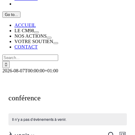
Go to...
ACCUEIL
LE CM98
NOS ACTIONS
VOTRE SOUTIEN
CONTACT
Search
for:
2026-08-07T00:00:00+01:00
conférence
Il n’y a pas d’évènements à venir.
Recherch
Navig
Recherche