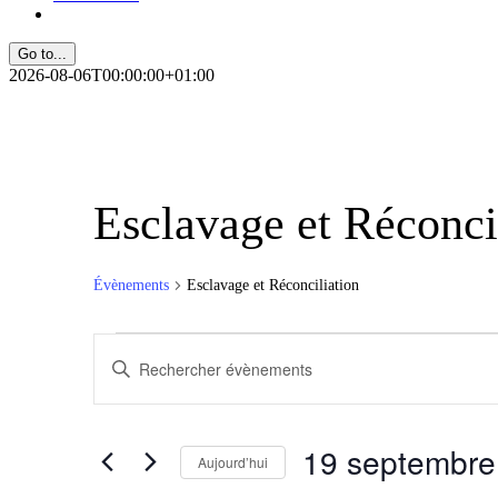
Go to...
2026-08-06T00:00:00+01:00
Esclavage et Réconci
Évènements
Esclavage et Réconciliation
Évènements
Recherche
Saisir
et
mot-
clé.
navigation
Rechercher
de
Évènements
19 septembre
par
Aujourd’hui
vues
mot-
Sélectionnez
clé.