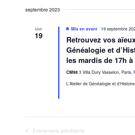
Évènements
une
septembre 2023
date.
Mis en avant
19 septembre 202
MAR
19
Retrouvez vos aïeux 
Généalogie et d’Hist
les mardis de 17h à
CM98
3 Villa Dury Vasselon, Paris,
L'Atelier de Généalogie et d’Histoire
Évènements
précédents