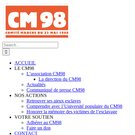
Skip
to
content
Search
for:
ACCUEIL
LE CM98
L’association CM98
La direction du CM98
Actualités
Communiqué de presse CM98
NOS ACTIONS
Retrouver ses aieux esclaves
Comprendre avec l’Université populaire du CM98
Honorer la mémoire des victimes de l’esclavage
VOTRE SOUTIEN
Adhérer au CM98
Faire un don
CONTACT