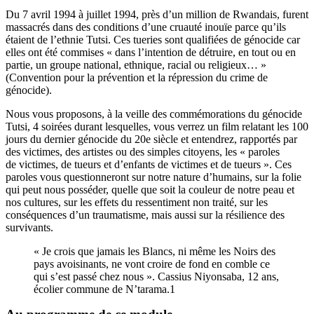
Du 7 avril 1994 à juillet 1994, près d’un million de Rwandais, furent
massacrés dans des conditions d’une cruauté inouïe parce qu’ils
étaient de l’ethnie Tutsi. Ces tueries sont qualifiées de génocide car
elles ont été commises « dans l’intention de détruire, en tout ou en
partie, un groupe national, ethnique, racial ou religieux… »
(Convention pour la prévention et la répression du crime de
génocide).
Nous vous proposons, à la veille des commémorations du génocide
Tutsi, 4 soirées durant lesquelles, vous verrez un film relatant les 100
jours du dernier génocide du 20e siècle et entendrez, rapportés par
des victimes, des artistes ou des simples citoyens, les « paroles
de victimes, de tueurs et d’enfants de victimes et de tueurs ». Ces
paroles vous questionneront sur notre nature d’humains, sur la folie
qui peut nous posséder, quelle que soit la couleur de notre peau et
nos cultures, sur les effets du ressentiment non traité, sur les
conséquences d’un traumatisme, mais aussi sur la résilience des
survivants.
«
Je crois que jamais les Blancs, ni même les Noirs des
pays avoisinants, ne vont croire de fond en comble ce
qui s’est passé chez nous
».
Cassius Niyonsaba, 12 ans,
écolier commune de N’tarama.
1