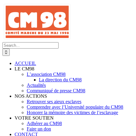
Skip
to
content
Search
for:
ACCUEIL
LE CM98
L’association CM98
La direction du CM98
Actualités
Communiqué de presse CM98
NOS ACTIONS
Retrouver ses aieux esclaves
Comprendre avec l’Université populaire du CM98
Honorer la mémoire des victimes de l’esclavage
VOTRE SOUTIEN
Adhérer au CM98
Faire un don
CONTACT