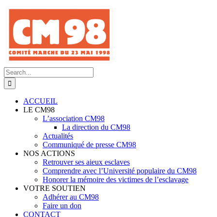
Skip
to
content
Search
for:
ACCUEIL
LE CM98
L’association CM98
La direction du CM98
Actualités
Communiqué de presse CM98
NOS ACTIONS
Retrouver ses aieux esclaves
Comprendre avec l’Université populaire du CM98
Honorer la mémoire des victimes de l’esclavage
VOTRE SOUTIEN
Adhérer au CM98
Faire un don
CONTACT