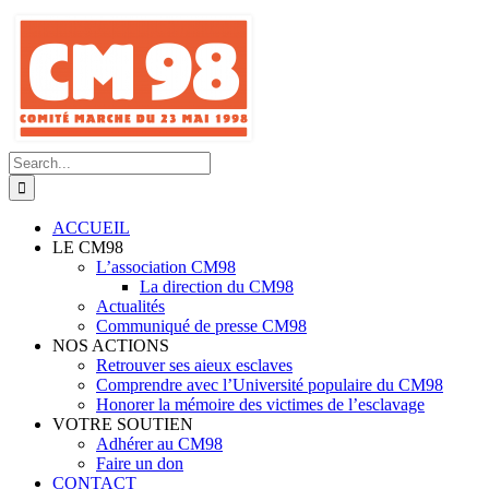
Skip
to
content
Search
for:
ACCUEIL
LE CM98
L’association CM98
La direction du CM98
Actualités
Communiqué de presse CM98
NOS ACTIONS
Retrouver ses aieux esclaves
Comprendre avec l’Université populaire du CM98
Honorer la mémoire des victimes de l’esclavage
VOTRE SOUTIEN
Adhérer au CM98
Faire un don
CONTACT