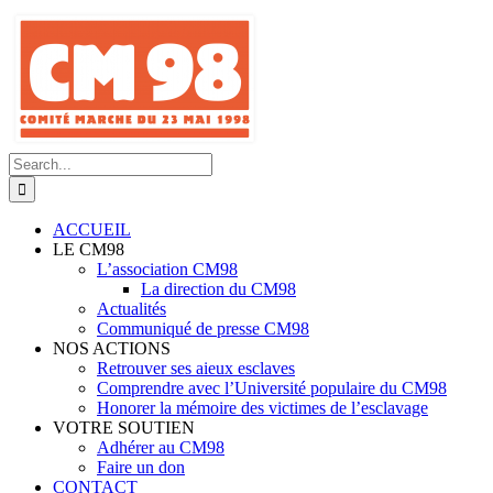
Skip
to
content
Search
for:
ACCUEIL
LE CM98
L’association CM98
La direction du CM98
Actualités
Communiqué de presse CM98
NOS ACTIONS
Retrouver ses aieux esclaves
Comprendre avec l’Université populaire du CM98
Honorer la mémoire des victimes de l’esclavage
VOTRE SOUTIEN
Adhérer au CM98
Faire un don
CONTACT