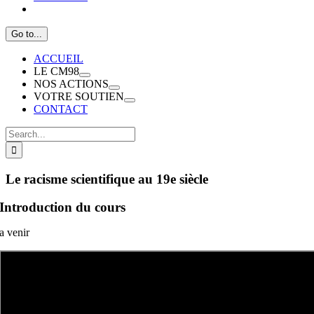
Go to...
ACCUEIL
LE CM98
NOS ACTIONS
VOTRE SOUTIEN
CONTACT
Search
for:
Le racisme scientifique au 19e siècle
Introduction du cours
a venir