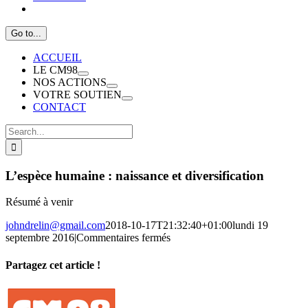
Go to...
ACCUEIL
LE CM98
NOS ACTIONS
VOTRE SOUTIEN
CONTACT
Search
for:
L’espèce humaine : naissance et diversification
Résumé à venir
johndrelin@gmail.com
2018-10-17T21:32:40+01:00
lundi 19
sur
septembre 2016
|
Commentaires fermés
L’espèce
humaine
Partagez cet article !
:
naissance
Facebook
X
Reddit
LinkedIn
WhatsApp
Telegram
Tumblr
Pinterest
Vk
Xing
Email
et