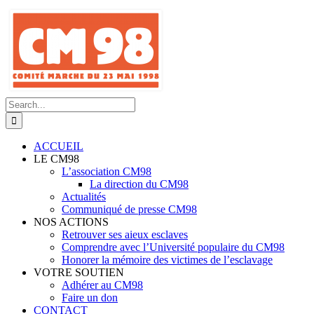
Skip
to
content
Search
for:
ACCUEIL
LE CM98
L’association CM98
La direction du CM98
Actualités
Communiqué de presse CM98
NOS ACTIONS
Retrouver ses aieux esclaves
Comprendre avec l’Université populaire du CM98
Honorer la mémoire des victimes de l’esclavage
VOTRE SOUTIEN
Adhérer au CM98
Faire un don
CONTACT