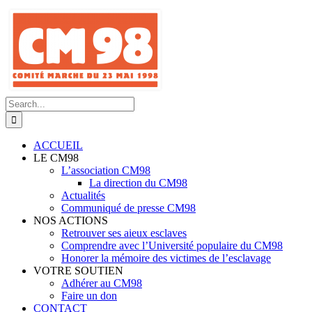
Skip
to
content
Search
for:
ACCUEIL
LE CM98
L’association CM98
La direction du CM98
Actualités
Communiqué de presse CM98
NOS ACTIONS
Retrouver ses aieux esclaves
Comprendre avec l’Université populaire du CM98
Honorer la mémoire des victimes de l’esclavage
VOTRE SOUTIEN
Adhérer au CM98
Faire un don
CONTACT