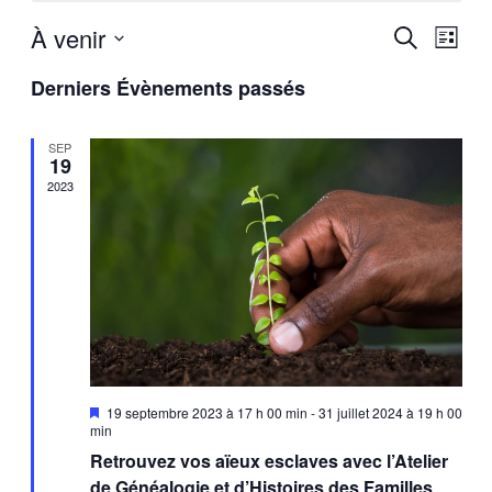
À venir
Recherch
Navig
Recherche
Liste
de
et
Sélectionnez
vues
Derniers Évènements passés
une
navigatio
Évèn
date.
de
SEP
vues
19
Évèneme
2023
Mis
19 septembre 2023 à 17 h 00 min
-
31 juillet 2024 à 19 h 00
en
min
avant
Retrouvez vos aïeux esclaves avec l’Atelier
de Généalogie et d’Histoires des Familles