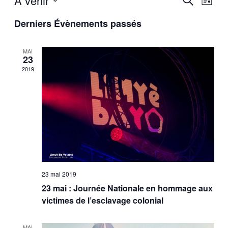
À venir
Liste
de
et
Sélectionnez
vues
Derniers Évènements passés
une
navigatio
Évèn
date.
de
MAI
vues
23
Évèneme
2019
23 mai 2019
23 mai : Journée Nationale en hommage aux
victimes de l’esclavage colonial
MAI