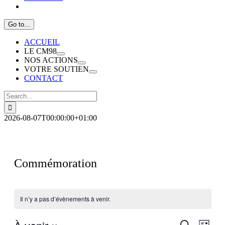
Go to...
ACCUEIL
LE CM98
NOS ACTIONS
VOTRE SOUTIEN
CONTACT
Search
for:
2026-08-07T00:00:00+01:00
Commémoration
Il n’y a pas d’évènements à venir.
Recherch
Navig
Recherche