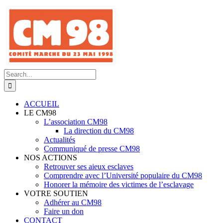
Skip
to
content
Search
for:
ACCUEIL
LE CM98
L’association CM98
La direction du CM98
Actualités
Communiqué de presse CM98
NOS ACTIONS
Retrouver ses aieux esclaves
Comprendre avec l’Université populaire du CM98
Honorer la mémoire des victimes de l’esclavage
VOTRE SOUTIEN
Adhérer au CM98
Faire un don
CONTACT