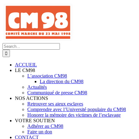
Skip
to
content
Search
for:
ACCUEIL
LE CM98
L’association CM98
La direction du CM98
Actualités
Communiqué de presse CM98
NOS ACTIONS
Retrouver ses aieux esclaves
Comprendre avec l’Université populaire du CM98
Honorer la mémoire des victimes de l’esclavage
VOTRE SOUTIEN
Adhérer au CM98
Faire un don
CONTACT