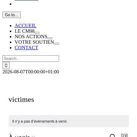
Go to...
ACCUEIL
LE CM98
NOS ACTIONS
VOTRE SOUTIEN
CONTACT
Search
for:
2026-08-07T00:00:00+01:00
victimes
Il n’y a pas d’évènements à venir.
Recherch
Navig
Recherche