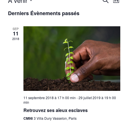
À venir
Liste
de
et
Sélectionnez
vues
Derniers Évènements passés
une
navigatio
Évèn
date.
de
SEP
vues
11
Évèneme
2018
11 septembre 2018 à 17 h 00 min
-
29 juillet 2019 à 19 h 00
min
Retrouvez ses aïeux esclaves
CM98
3 Villa Dury Vasselon, Paris