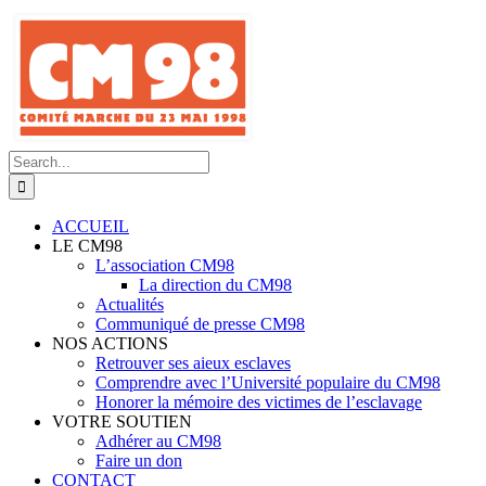
Skip
to
content
Search
for:
ACCUEIL
LE CM98
L’association CM98
La direction du CM98
Actualités
Communiqué de presse CM98
NOS ACTIONS
Retrouver ses aieux esclaves
Comprendre avec l’Université populaire du CM98
Honorer la mémoire des victimes de l’esclavage
VOTRE SOUTIEN
Adhérer au CM98
Faire un don
CONTACT