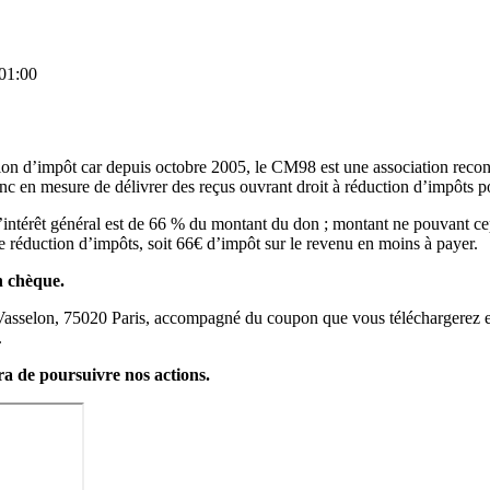
01:00
 d’impôt car depuis octobre 2005, le CM98 est une association reconnue 
c en mesure de délivrer des reçus ouvrant droit à réduction d’impôts po
’intérêt général est de 66 % du montant du don ; montant ne pouvant 
e réduction d’impôts, soit 66€ d’impôt sur le revenu en moins à payer.
un chèque.
Vasselon, 75020 Paris, accompagné du coupon que vous téléchargerez et 
.
a de poursuivre nos actions.