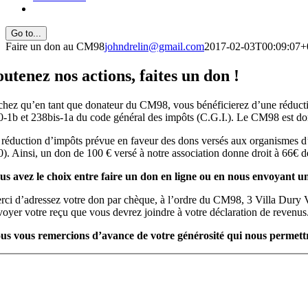
Go to...
Faire un don au CM98
johndrelin@gmail.com
2017-02-03T00:09:07+
outenez nos actions, faites un don !
chez qu’en tant que donateur du CM98, vous bénéficierez d’une réduction
0-1b et 238bis-1a du code général des impôts (C.G.I.). Le CM98 est don
 réduction d’impôts prévue en faveur des dons versés aux organismes d
0). Ainsi, un don de 100 € versé à notre association donne droit à 66€ d
us avez le choix entre faire un don en ligne ou en nous envoyant 
rci d’adressez votre don par chèque, à l’ordre du CM98, 3 Villa Dury 
voyer votre reçu que vous devrez joindre à votre déclaration de revenus
us vous remercions d’avance de votre générosité qui nous permettr