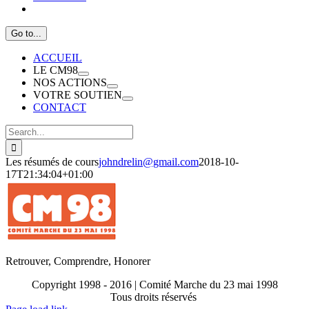
Go to...
ACCUEIL
LE CM98
NOS ACTIONS
VOTRE SOUTIEN
CONTACT
Search
for:
Les résumés de cours
johndrelin@gmail.com
2018-10-
17T21:34:04+01:00
Retrouver, Comprendre, Honorer
Copyright 1998 - 2016 | Comité Marche du 23 mai 1998
Tous droits réservés
Toggle