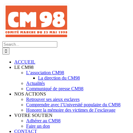
Skip
to
content
Search
for:
ACCUEIL
LE CM98
L’association CM98
La direction du CM98
Actualités
Communiqué de presse CM98
NOS ACTIONS
Retrouver ses aieux esclaves
Comprendre avec l’Université populaire du CM98
Honorer la mémoire des victimes de l’esclavage
VOTRE SOUTIEN
Adhérer au CM98
Faire un don
CONTACT