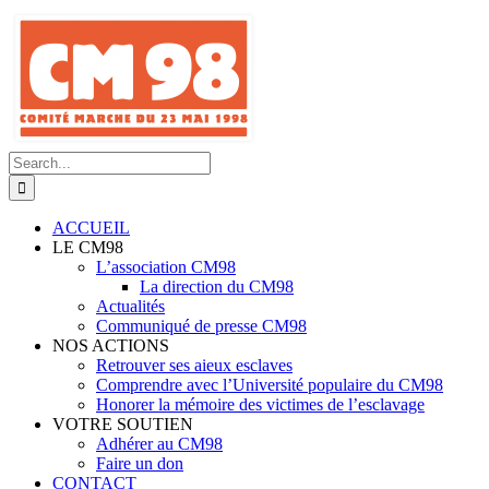
Skip
to
content
Search
for:
ACCUEIL
LE CM98
L’association CM98
La direction du CM98
Actualités
Communiqué de presse CM98
NOS ACTIONS
Retrouver ses aieux esclaves
Comprendre avec l’Université populaire du CM98
Honorer la mémoire des victimes de l’esclavage
VOTRE SOUTIEN
Adhérer au CM98
Faire un don
CONTACT