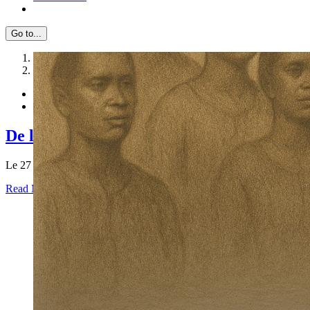
Go to...
1
2
De l’ombre à la lumière : 27 avril 1848, abo
Le 27 avril, est une date importante de notre histoire
Read More