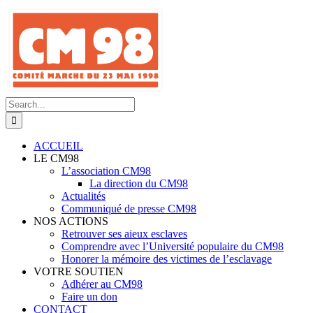
Skip
to
content
Search
for:
ACCUEIL
LE CM98
L’association CM98
La direction du CM98
Actualités
Communiqué de presse CM98
NOS ACTIONS
Retrouver ses aieux esclaves
Comprendre avec l’Université populaire du CM98
Honorer la mémoire des victimes de l’esclavage
VOTRE SOUTIEN
Adhérer au CM98
Faire un don
CONTACT