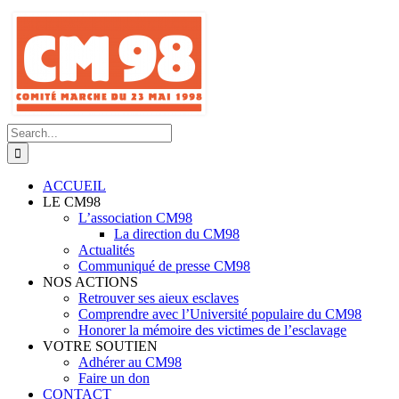
Skip
to
content
Search
for:
ACCUEIL
LE CM98
L’association CM98
La direction du CM98
Actualités
Communiqué de presse CM98
NOS ACTIONS
Retrouver ses aieux esclaves
Comprendre avec l’Université populaire du CM98
Honorer la mémoire des victimes de l’esclavage
VOTRE SOUTIEN
Adhérer au CM98
Faire un don
CONTACT