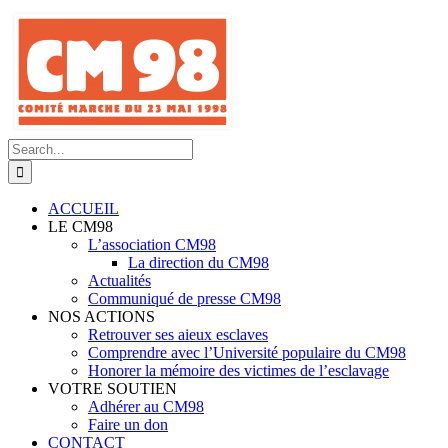
Skip
to
content
Search
for:
ACCUEIL
LE CM98
L’association CM98
La direction du CM98
Actualités
Communiqué de presse CM98
NOS ACTIONS
Retrouver ses aieux esclaves
Comprendre avec l’Université populaire du CM98
Honorer la mémoire des victimes de l’esclavage
VOTRE SOUTIEN
Adhérer au CM98
Faire un don
CONTACT