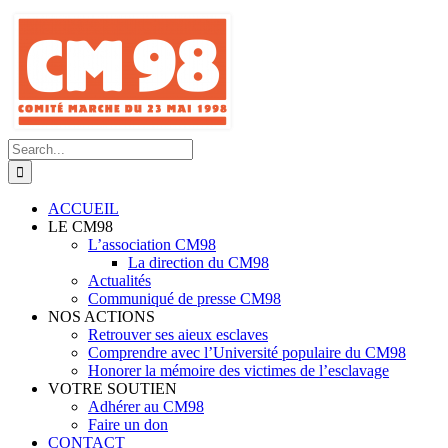
Skip
to
content
Search
for:
ACCUEIL
LE CM98
L’association CM98
La direction du CM98
Actualités
Communiqué de presse CM98
NOS ACTIONS
Retrouver ses aieux esclaves
Comprendre avec l’Université populaire du CM98
Honorer la mémoire des victimes de l’esclavage
VOTRE SOUTIEN
Adhérer au CM98
Faire un don
CONTACT