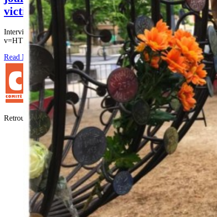
victimes de l’esclavage colonial
Interviews par Outre-mer news https://www.youtube.com/watch?
v=HTbIeZiyTBQ&feature=youtu.be Concert Limyè
Read More
Retrouver, Comprendre, Honorer