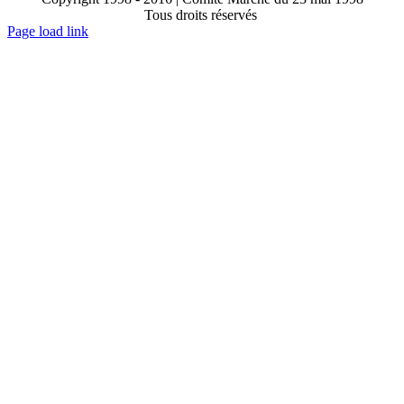
Tous droits réservés
Toggle
Page load link
Sliding
Go
Bar
to
Area
Top