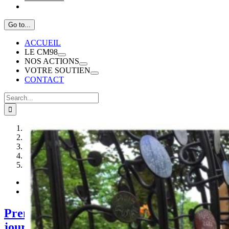
Go to...
ACCUEIL
LE CM98
NOS ACTIONS
VOTRE SOUTIEN
CONTACT
Search
for:
1
2
3
4
5
Premières images et vidéos 23 mai 2020 :
journée nationale en hommage aux