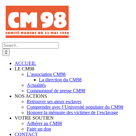
Skip
to
content
Search
for:
ACCUEIL
LE CM98
L’association CM98
La direction du CM98
Actualités
Communiqué de presse CM98
NOS ACTIONS
Retrouver ses aieux esclaves
Comprendre avec l’Université populaire du CM98
Honorer la mémoire des victimes de l’esclavage
VOTRE SOUTIEN
Adhérer au CM98
Faire un don
CONTACT