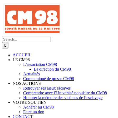
Skip
to
content
Search
for:
ACCUEIL
LE CM98
L’association CM98
La direction du CM98
Actualités
Communiqué de presse CM98
NOS ACTIONS
Retrouver ses aieux esclaves
Comprendre avec l’Université populaire du CM98
Honorer la mémoire des victimes de l’esclavage
VOTRE SOUTIEN
Adhérer au CM98
Faire un don
CONTACT