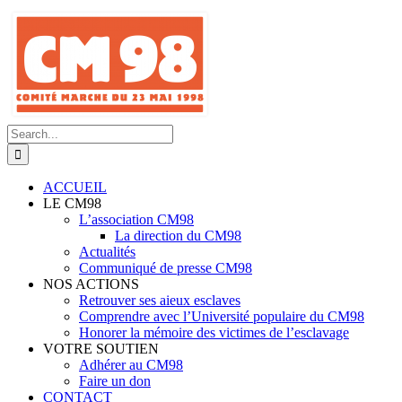
Skip
to
content
Search
for:
ACCUEIL
LE CM98
L’association CM98
La direction du CM98
Actualités
Communiqué de presse CM98
NOS ACTIONS
Retrouver ses aieux esclaves
Comprendre avec l’Université populaire du CM98
Honorer la mémoire des victimes de l’esclavage
VOTRE SOUTIEN
Adhérer au CM98
Faire un don
CONTACT