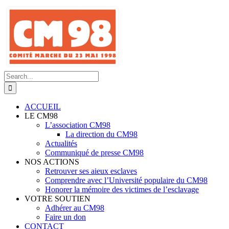
Skip
to
content
Search
for:
ACCUEIL
LE CM98
L’association CM98
La direction du CM98
Actualités
Communiqué de presse CM98
NOS ACTIONS
Retrouver ses aieux esclaves
Comprendre avec l’Université populaire du CM98
Honorer la mémoire des victimes de l’esclavage
VOTRE SOUTIEN
Adhérer au CM98
Faire un don
CONTACT