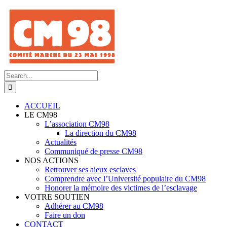
Skip
to
content
Search
for:
ACCUEIL
LE CM98
L’association CM98
La direction du CM98
Actualités
Communiqué de presse CM98
NOS ACTIONS
Retrouver ses aieux esclaves
Comprendre avec l’Université populaire du CM98
Honorer la mémoire des victimes de l’esclavage
VOTRE SOUTIEN
Adhérer au CM98
Faire un don
CONTACT