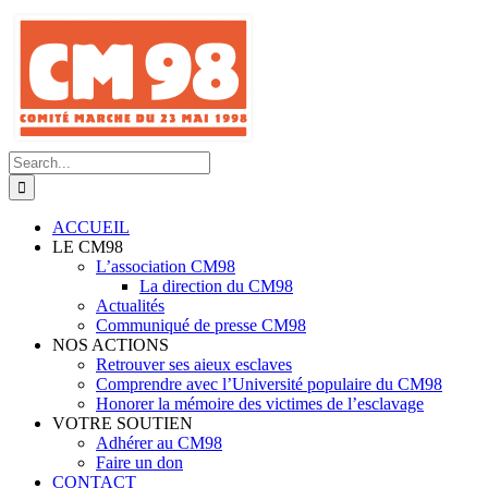
Skip
to
content
Search
for:
ACCUEIL
LE CM98
L’association CM98
La direction du CM98
Actualités
Communiqué de presse CM98
NOS ACTIONS
Retrouver ses aieux esclaves
Comprendre avec l’Université populaire du CM98
Honorer la mémoire des victimes de l’esclavage
VOTRE SOUTIEN
Adhérer au CM98
Faire un don
CONTACT