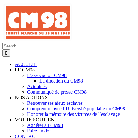
Skip
to
content
Search
for:
ACCUEIL
LE CM98
L’association CM98
La direction du CM98
Actualités
Communiqué de presse CM98
NOS ACTIONS
Retrouver ses aieux esclaves
Comprendre avec l’Université populaire du CM98
Honorer la mémoire des victimes de l’esclavage
VOTRE SOUTIEN
Adhérer au CM98
Faire un don
CONTACT