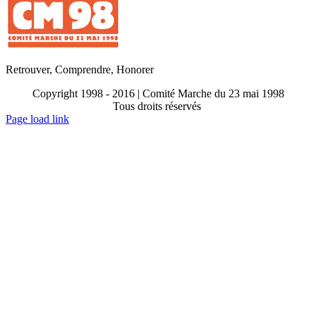
Retrouver, Comprendre, Honorer
Copyright 1998 - 2016 | Comité Marche du 23 mai 1998
Tous droits réservés
Toggle
Page load link
Sliding
Go
Bar
to
Area
Top