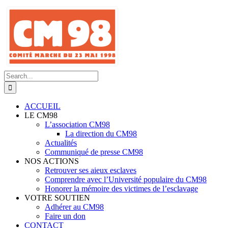
Skip
to
content
Search
for:
ACCUEIL
LE CM98
L’association CM98
La direction du CM98
Actualités
Communiqué de presse CM98
NOS ACTIONS
Retrouver ses aieux esclaves
Comprendre avec l’Université populaire du CM98
Honorer la mémoire des victimes de l’esclavage
VOTRE SOUTIEN
Adhérer au CM98
Faire un don
CONTACT