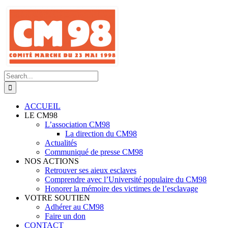
Skip
to
content
Search
for:
ACCUEIL
LE CM98
L’association CM98
La direction du CM98
Actualités
Communiqué de presse CM98
NOS ACTIONS
Retrouver ses aieux esclaves
Comprendre avec l’Université populaire du CM98
Honorer la mémoire des victimes de l’esclavage
VOTRE SOUTIEN
Adhérer au CM98
Faire un don
CONTACT