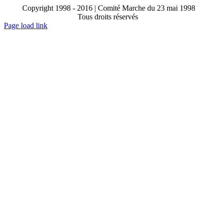
Copyright 1998 - 2016 | Comité Marche du 23 mai 1998
Tous droits réservés
Toggle
Page load link
Sliding
Go
Bar
to
Area
Top