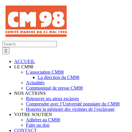
Skip
to
content
Search
for:
ACCUEIL
LE CM98
L’association CM98
La direction du CM98
Actualités
Communiqué de presse CM98
NOS ACTIONS
Retrouver ses aieux esclaves
Comprendre avec l’Université populaire du CM98
Honorer la mémoire des victimes de l’esclavage
VOTRE SOUTIEN
Adhérer au CM98
Faire un don
CONTACT