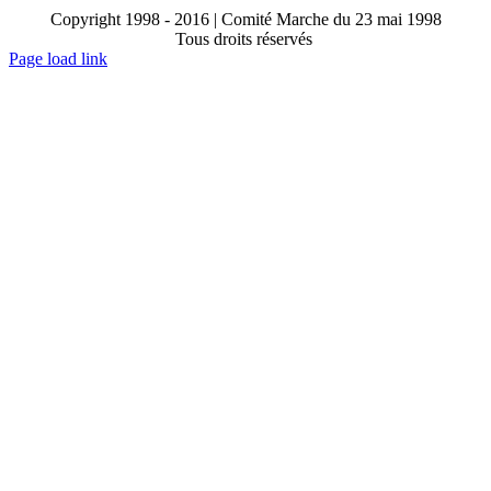
Copyright 1998 - 2016 | Comité Marche du 23 mai 1998
Tous droits réservés
Toggle
Page load link
Sliding
Go
Bar
to
Area
Top