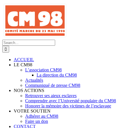
Skip
to
content
Search
for:
ACCUEIL
LE CM98
L’association CM98
La direction du CM98
Actualités
Communiqué de presse CM98
NOS ACTIONS
Retrouver ses aieux esclaves
Comprendre avec l’Université populaire du CM98
Honorer la mémoire des victimes de l’esclavage
VOTRE SOUTIEN
Adhérer au CM98
Faire un don
CONTACT