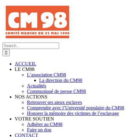
Skip
to
content
Search
for:
ACCUEIL
LE CM98
L’association CM98
La direction du CM98
Actualités
Communiqué de presse CM98
NOS ACTIONS
Retrouver ses aieux esclaves
Comprendre avec l’Université populaire du CM98
Honorer la mémoire des victimes de l’esclavage
VOTRE SOUTIEN
Adhérer au CM98
Faire un don
CONTACT