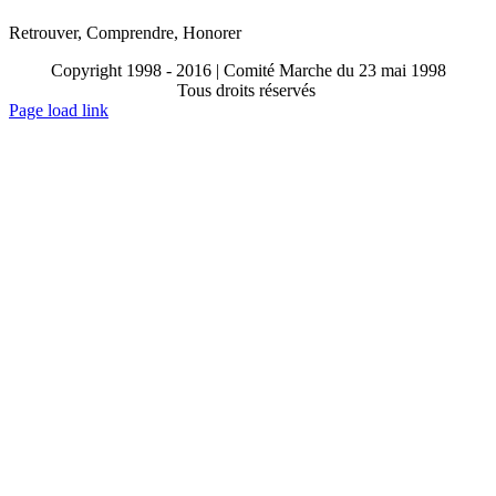
Retrouver, Comprendre, Honorer
Copyright 1998 - 2016 | Comité Marche du 23 mai 1998
Tous droits réservés
Toggle
Page load link
Sliding
Go
Bar
to
Area
Top