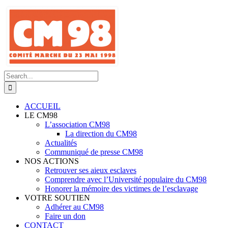
Skip
to
content
Search
for:
ACCUEIL
LE CM98
L’association CM98
La direction du CM98
Actualités
Communiqué de presse CM98
NOS ACTIONS
Retrouver ses aieux esclaves
Comprendre avec l’Université populaire du CM98
Honorer la mémoire des victimes de l’esclavage
VOTRE SOUTIEN
Adhérer au CM98
Faire un don
CONTACT