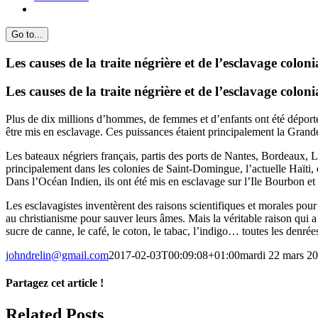
Go to...
Les causes de la traite négrière et de l’esclavage coloni
Les causes de la traite négrière et de l’esclavage coloni
Plus de dix millions d’hommes, de femmes et d’enfants ont été déport
être mis en esclavage. Ces puissances étaient principalement la Grand
Les bateaux négriers français, partis des ports de Nantes, Bordeaux, 
principalement dans les colonies de Saint-Domingue, l’actuelle Haïti,
Dans l’Océan Indien, ils ont été mis en esclavage sur l’Ile Bourbon et
Les esclavagistes inventèrent des raisons scientifiques et morales pour ju
au christianisme pour sauver leurs âmes. Mais la véritable raison qui a
sucre de canne, le café, le coton, le tabac, l’indigo… toutes les denré
johndrelin@gmail.com
2017-02-03T00:09:08+01:00
mardi 22 mars 2
Partagez cet article !
Facebook
X
Reddit
LinkedIn
WhatsApp
Telegram
Tumblr
Pinterest
Vk
Xing
Email
Related Posts