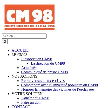
Skip
to
content
Search
for:
ACCUEIL
LE CM98
L’association CM98
La direction du CM98
Actualités
Communiqué de presse CM98
NOS ACTIONS
Retrouver ses aieux esclaves
Comprendre avec l’Université populaire du CM98
Honorer la mémoire des victimes de l’esclavage
VOTRE SOUTIEN
Adhérer au CM98
Faire un don
CONTACT