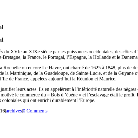
al
al
és du XVIe au XIXe siècle par les puissances occidentales, des côtes d
e-Bretagne, la France, le Portugal, l’Espagne, la Hollande et le Danema
La Rochelle ou encore Le Havre, ont charrié de 1625 à 1848, plus de deu
 de la Martinique, de la Guadeloupe, de Sainte-Lucie, et de la Guyane où
 l’Ile de France, appelées aujourd’hui la Réunion et Maurice.
stifier leurs actes. Ils en appelèrent à l’infériorité naturelle des nègres 
 motivé le commerce du « Bois d ’ébène » et l’esclavage était le profit. 
es coloniales qui ont enrichi durablement l’Europe.
016
|
archives
|
0 Comments