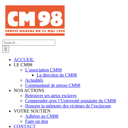
Skip
to
content
Search
for:
ACCUEIL
LE CM98
L’association CM98
La direction du CM98
Actualités
Communiqué de presse CM98
NOS ACTIONS
Retrouver ses aieux esclaves
Comprendre avec l’Université populaire du CM98
Honorer la mémoire des victimes de l’esclavage
VOTRE SOUTIEN
Adhérer au CM98
Faire un don
CONTACT