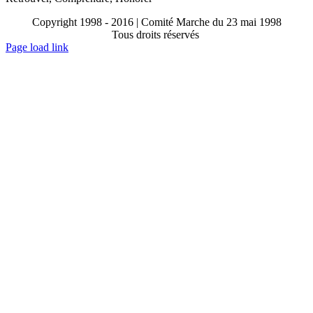
Copyright 1998 - 2016 | Comité Marche du 23 mai 1998
Tous droits réservés
Toggle
Page load link
Sliding
Go
Bar
to
Area
Top