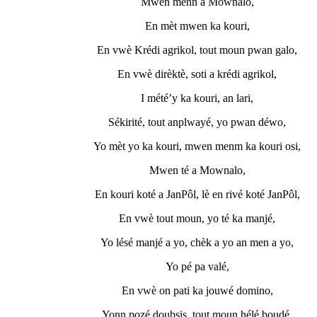
Mwen menn a Mownalo,
En mèt mwen ka kouri,
En vwè Krédi agrikol, tout moun pwan galo,
En vwè dirèktè, soti a krédi agrikol,
I mété’y ka kouri, an lari,
Sékirité, tout anplwayé, yo pwan déwo,
Yo mèt yo ka kouri, mwen menm ka kouri osi,
Mwen té a Mownalo,
En kouri koté a JanPôl, lè en rivé koté JanPôl,
En vwè tout moun, yo té ka manjé,
Yo lésé manjé a yo, chèk a yo an men a yo,
Yo pé pa valé,
En vwè on pati ka jouwé domino,
Yonn pozé doubsis, tout moun hélé boudé,