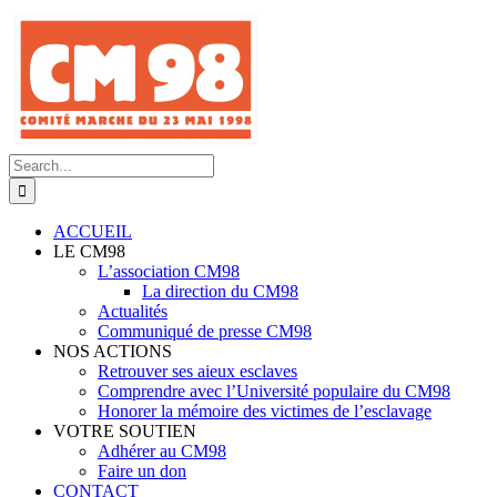
Skip
to
content
Search
for:
ACCUEIL
LE CM98
L’association CM98
La direction du CM98
Actualités
Communiqué de presse CM98
NOS ACTIONS
Retrouver ses aieux esclaves
Comprendre avec l’Université populaire du CM98
Honorer la mémoire des victimes de l’esclavage
VOTRE SOUTIEN
Adhérer au CM98
Faire un don
CONTACT