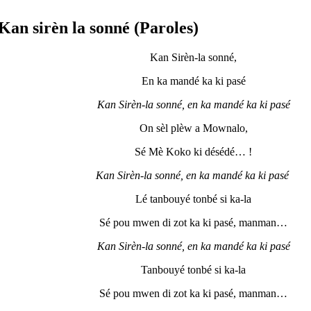
Kan sirèn la sonné (Paroles)
Kan Sirèn-la sonné,
En ka mandé ka ki pasé
Kan Sir
èn-la sonné
, en ka mand
é ka ki pasé
On sèl plèw a Mownalo,
Sé Mè Koko ki désédé… !
Kan Sir
èn-la sonné
, en ka mand
é ka ki pasé
Lé tanbouyé tonbé si ka-la
Sé pou mwen di zot ka ki pasé, manman…
Kan Sir
èn-la sonné
, en ka mand
é ka ki pasé
Tanbouyé tonbé si ka-la
Sé pou mwen di zot ka ki pasé, manman…