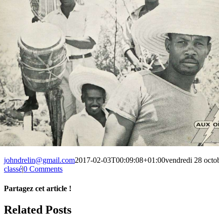
johndrelin@gmail.com
2017-02-03T00:09:08+01:00
vendredi 28 octo
classé
|
0 Comments
Partagez cet article !
Facebook
X
Reddit
LinkedIn
WhatsApp
Telegram
Tumblr
Pinterest
Vk
Xing
Email
Related Posts