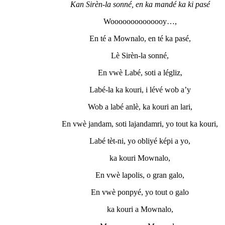
Kan Sirèn-la sonné, en ka mandé ka ki pasé
Woooooooooooooy…,
En té a Mownalo, en té ka pasé,
Lè Sirèn-la sonné,
En vwè Labé, soti a légliz,
Labé-la ka kouri, i lévé wob a’y
Wob a labé anlè, ka kouri an lari,
En vwè jandam, soti lajandamri, yo tout ka kouri,
Labé tèt-ni, yo obliyé képi a yo,
ka kouri Mownalo,
En vwè lapolis, o gran galo,
En vwè ponpyé, yo tout o galo
ka kouri a Mownalo,