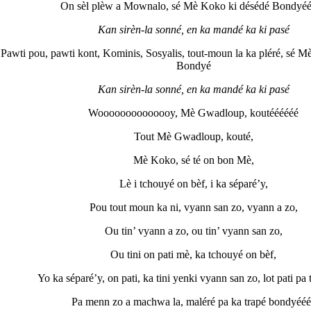
On sèl plèw a Mownalo, sé Mè Koko ki désédé Bondyé
Kan sirèn-la sonné
, en ka mand
é ka ki pasé
Pawti pou, pawti kont, Kominis, Sosyalis, tout-moun la ka pléré, sé M
Bondyé
Kan sirèn-la sonné
, en ka mand
é ka ki pasé
Woooooooooooooy, Mè Gwadloup, koutéééééé
Tout Mè Gwadloup, kouté,
Mè Koko, sé té on bon Mè,
Lè i tchouyé on bèf, i ka séparé’y,
Pou tout moun ka ni, vyann san zo, vyann a zo,
Ou tin’ vyann a zo, ou tin’ vyann san zo,
Ou tini on pati mè, ka tchouyé on bèf,
Yo ka séparé’y, on pati, ka tini yenki vyann san zo, lot pati pa 
Pa menn zo a machwa la, maléré pa ka trapé bondyééé