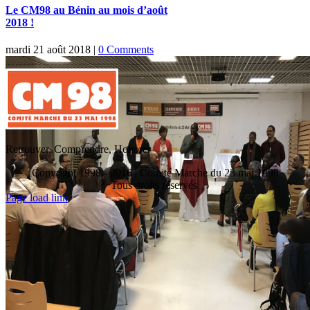
Le CM98 au Bénin au mois d’août
2018 !
mardi 21 août 2018
|
0 Comments
Retrouver, Comprendre, Honorer
Copyright 1998 - 2016 | Comité Marche du 23 mai 1998
Tous droits réservés
Toggle
Page load link
Sliding
Go
Bar
to
Area
Top