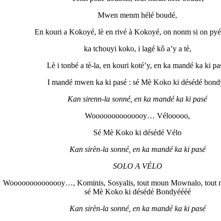
Mwen menm hélé boudé,
En kouri a Kokoyé, lè en rivé à Kokoyé, on nonm si on pyé
ka tchouyi koko, i lagé kô a’y a tè,
Lè i tonbé a tè-la, en kouri koté’y, en ka mandé ka ki pa
I mandé mwen ka ki pasé : sé Mè Koko ki désédé bond
Kan sirenn-la sonné
, en ka mand
é ka ki pasé
Woooooooooooooy… Vélooooo,
Sé Mè Koko ki désédé Vélo
Kan sirèn-la sonné
, en ka mand
é ka ki pasé
SOLO A VÉLO
Woooooooooooooy…, Kominis, Sosyalis, tout moun Mownalo, tout mo
sé Mè Koko ki désédé Bondyéééé
Kan sirèn-la sonné
, en ka mand
é ka ki pasé