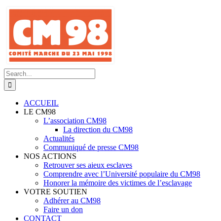
Skip
to
content
Search
for:
ACCUEIL
LE CM98
L’association CM98
La direction du CM98
Actualités
Communiqué de presse CM98
NOS ACTIONS
Retrouver ses aieux esclaves
Comprendre avec l’Université populaire du CM98
Honorer la mémoire des victimes de l’esclavage
VOTRE SOUTIEN
Adhérer au CM98
Faire un don
CONTACT