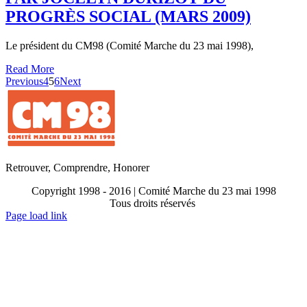
PROGRÈS SOCIAL (MARS 2009)
Le président du CM98 (Comité Marche du 23 mai 1998),
Read More
Previous
4
5
6
Next
Retrouver, Comprendre, Honorer
Copyright 1998 - 2016 | Comité Marche du 23 mai 1998
Tous droits réservés
Toggle
Page load link
Sliding
Go
Bar
to
Area
Top