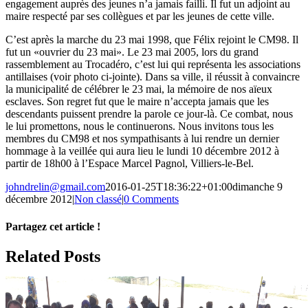
engagement auprès des jeunes n’a jamais failli. Il fut un adjoint au
maire respecté par ses collègues et par les jeunes de cette ville.
C’est après la marche du 23 mai 1998, que Félix rejoint le CM98. Il
fut un «ouvrier du 23 mai». Le 23 mai 2005, lors du grand
rassemblement au Trocadéro, c’est lui qui représenta les associations
antillaises (voir photo ci-jointe). Dans sa ville, il réussit à convaincre
la municipalité de célébrer le 23 mai, la mémoire de nos aïeux
esclaves. Son regret fut que le maire n’accepta jamais que les
descendants puissent prendre la parole ce jour-là. Ce combat, nous
le lui promettons, nous le continuerons. Nous invitons tous les
membres du CM98 et nos sympathisants à lui rendre un dernier
hommage à la veillée qui aura lieu le lundi 10 décembre 2012 à
partir de 18h00 à l’Espace Marcel Pagnol, Villiers-le-Bel.
johndrelin@gmail.com
2016-01-25T18:36:22+01:00
dimanche 9
décembre 2012
|
Non classé
|
0 Comments
Partagez cet article !
Facebook
X
Reddit
LinkedIn
WhatsApp
Telegram
Tumblr
Pinterest
Vk
Xing
Email
Related Posts