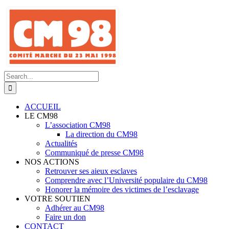
Skip
to
content
Search
for:
ACCUEIL
LE CM98
L’association CM98
La direction du CM98
Actualités
Communiqué de presse CM98
NOS ACTIONS
Retrouver ses aieux esclaves
Comprendre avec l’Université populaire du CM98
Honorer la mémoire des victimes de l’esclavage
VOTRE SOUTIEN
Adhérer au CM98
Faire un don
CONTACT