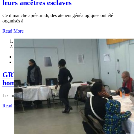
leurs ancêtres esclaves
Ce dimanche après-midi, des ateliers généalogiques ont été
organisés à
Read More
1
2
GRIGNY Bientôt un mémorial en
hommage aux victimes de l’esclavage
Les noms de 213 victimes, dont les descendants vivent à
Read More