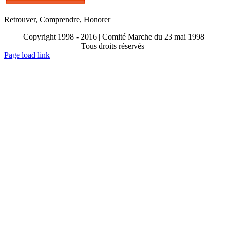
Retrouver, Comprendre, Honorer
Copyright 1998 - 2016 | Comité Marche du 23 mai 1998
Tous droits réservés
Toggle
Page load link
Sliding
Go
Bar
to
Area
Top