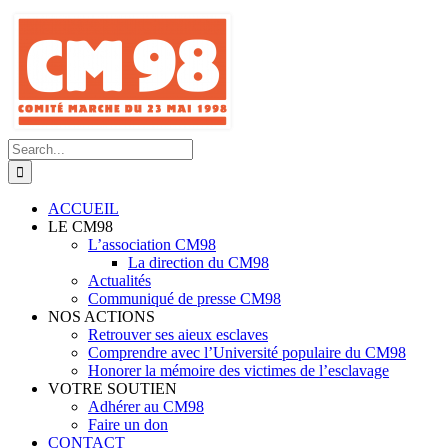
Skip
to
content
Search
for:
ACCUEIL
LE CM98
L’association CM98
La direction du CM98
Actualités
Communiqué de presse CM98
NOS ACTIONS
Retrouver ses aieux esclaves
Comprendre avec l’Université populaire du CM98
Honorer la mémoire des victimes de l’esclavage
VOTRE SOUTIEN
Adhérer au CM98
Faire un don
CONTACT