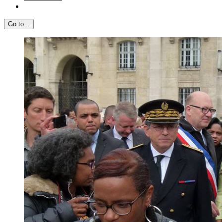
Go to...
View
Larger
Image