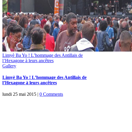
Limyè Ba Yo ! L’hommage des Antillais de
l’Hexagone à leurs ancêtres
Gallery
Limyè Ba Yo ! L’hommage des Antillais de
l’Hexagone à leurs ancêtres
lundi 25 mai 2015
|
0 Comments