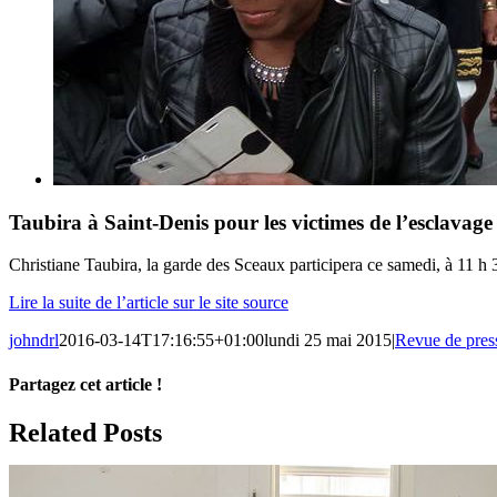
Taubira à Saint-Denis pour les victimes de l’esclavage
Christiane Taubira, la garde des Sceaux participera ce samedi, à 11 h 
Lire la suite de l’article sur le site source
johndrl
2016-03-14T17:16:55+01:00
lundi 25 mai 2015
|
Revue de pres
Partagez cet article !
Facebook
X
Reddit
LinkedIn
WhatsApp
Telegram
Tumblr
Pinterest
Vk
Xing
Email
Related Posts