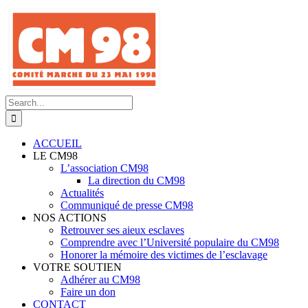
Skip
to
content
Search
for:
ACCUEIL
LE CM98
L’association CM98
La direction du CM98
Actualités
Communiqué de presse CM98
NOS ACTIONS
Retrouver ses aieux esclaves
Comprendre avec l’Université populaire du CM98
Honorer la mémoire des victimes de l’esclavage
VOTRE SOUTIEN
Adhérer au CM98
Faire un don
CONTACT