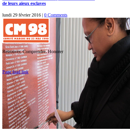
de leurs aïeux esclaves
lundi 29 février 2016
|
0 Comments
Retrouver, Comprendre, Honorer
Toggle
Page load link
Sliding
Go
Bar
to
Area
Top