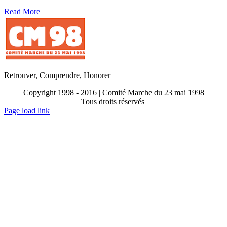
Read More
Retrouver, Comprendre, Honorer
Copyright 1998 - 2016 | Comité Marche du 23 mai 1998
Tous droits réservés
Toggle
Page load link
Sliding
Go
Bar
to
Area
Top