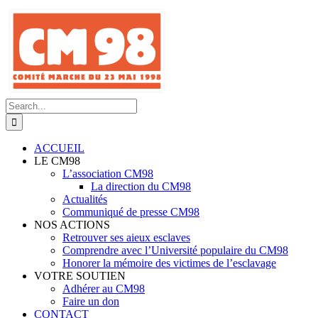
Skip
to
content
Search
for:
ACCUEIL
LE CM98
L’association CM98
La direction du CM98
Actualités
Communiqué de presse CM98
NOS ACTIONS
Retrouver ses aieux esclaves
Comprendre avec l’Université populaire du CM98
Honorer la mémoire des victimes de l’esclavage
VOTRE SOUTIEN
Adhérer au CM98
Faire un don
CONTACT