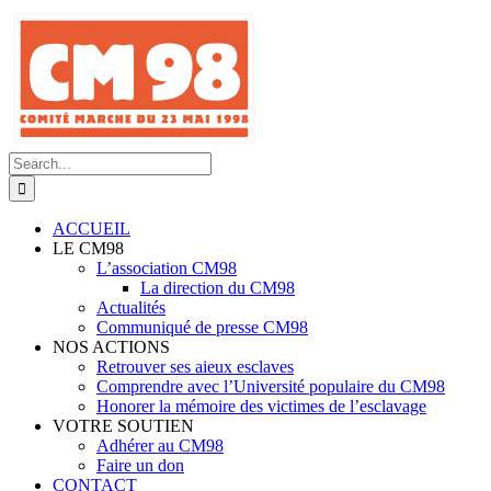
Skip
to
content
Search
for:
ACCUEIL
LE CM98
L’association CM98
La direction du CM98
Actualités
Communiqué de presse CM98
NOS ACTIONS
Retrouver ses aieux esclaves
Comprendre avec l’Université populaire du CM98
Honorer la mémoire des victimes de l’esclavage
VOTRE SOUTIEN
Adhérer au CM98
Faire un don
CONTACT