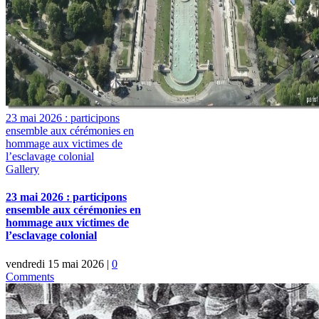
23 mai 2026 : participons
ensemble aux cérémonies en
hommage aux victimes de
l’esclavage colonial
Gallery
23 mai 2026 : participons
ensemble aux cérémonies en
hommage aux victimes de
l’esclavage colonial
vendredi 15 mai 2026
|
0
Comments