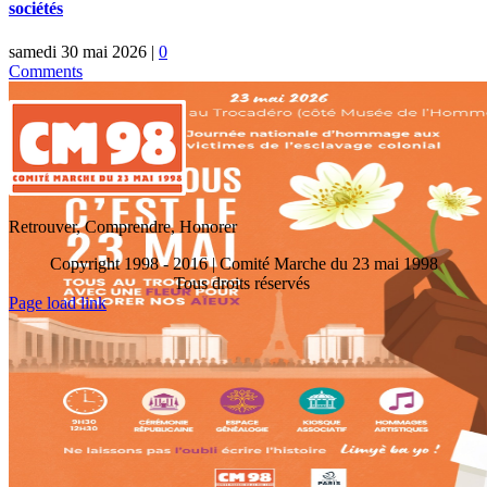
sociétés
samedi 30 mai 2026
|
0
Comments
Retrouver, Comprendre, Honorer
Copyright 1998 - 2016 | Comité Marche du 23 mai 1998
Tous droits réservés
Toggle
Page load link
Sliding
Go
Bar
to
Area
Top