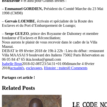
Brazzaville »
et aura pour Grands Invités :
–
Emmanuel GORDIEN,
Président du Comité Marche du 23 Mai
1998 (CM98)
–
Gervais LOEMBE
, écrivain et spécialiste de la Route des
Esclaves et du Port d’Embarquement de Loango;
–
Serge GUEZO
, prince des Royaume de Dahomey et membre
fondateur d’Esclaves et Réconciliation;
Nous aurons le plaisir de vous recevoir dans le cadre de la Villa
Maasai.
DEBAT le 09 février 2018 de 19h à 22h : Lieu du débat : restaurant
Villa MAASAI 9 boulevard des Italiens 75002 Paris Réservation au
06 05 84 47 65 ikia.kouka@gmail.com
Isabelle Brun
2018-02-08T23:54:31+01:00
dimanche 4 février
2018
|
actualités
,
esclavages
,
Histoire : traites
|
0 Comments
Partagez cet article !
Facebook
X
Reddit
LinkedIn
WhatsApp
Telegram
Tumblr
Pinterest
Vk
Xing
Email
Related Posts