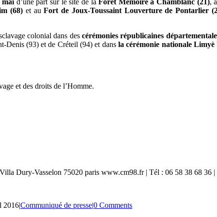
0 mai
d’une part sur le site de la
Forêt Mémoire à Chamblanc (21)
, 
im (68)
et au
Fort de Joux-Toussaint Louverture de Pontarlier (
esclavage colonial dans des
cérémonies républicaines départementales à
t-Denis (93) et de Créteil (94) et dans
la cérémonie nationale Limyè 
avage et des droits de l’Homme.
illa Dury-Vasselon 75020 paris www.cm98.fr | Tél : 06 58 38 68 36 |
l 2016
|
Communiqué de presse
|
0 Comments