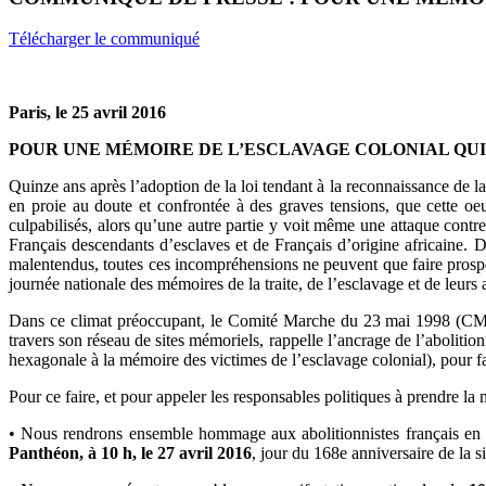
Télécharger le communiqué
Paris, le 25 avril 2016
POUR UNE MÉMOIRE DE L’ESCLAVAGE COLONIAL
QUI
Quinze ans après l’adoption de la loi tendant à la reconnaissance de la
en proie au doute et confrontée à des graves tensions, que cette o
culpabilisés, alors qu’une autre partie y voit même une attaque contr
Français descendants d’esclaves et de Français d’origine africaine. 
malentendus, toutes ces incompréhensions ne peuvent que faire prospér
journée nationale des mémoires de la traite, de l’esclavage et de leurs
Dans ce climat préoccupant, le Comité Marche du 23 mai 1998 (CM98)
travers son réseau de sites mémoriels, rappelle l’ancrage de l’aboliti
hexagonale à la mémoire des victimes de l’esclavage colonial), pour fa
Pour ce faire, et pour appeler les responsables politiques à prendre l
• Nous rendrons ensemble hommage aux abolitionnistes français en d
Panthéon, à 10 h, le 27 avril 2016
, jour du 168e anniversaire de la s