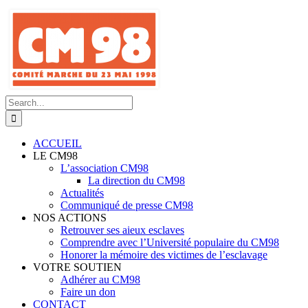
Skip
to
content
Search
for:
ACCUEIL
LE CM98
L’association CM98
La direction du CM98
Actualités
Communiqué de presse CM98
NOS ACTIONS
Retrouver ses aieux esclaves
Comprendre avec l’Université populaire du CM98
Honorer la mémoire des victimes de l’esclavage
VOTRE SOUTIEN
Adhérer au CM98
Faire un don
CONTACT