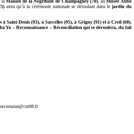
à la
Maison de la Négritude de Champagney (70)
, au
Musée Abbé
25)
ainsi qu’à la cérémonie nationale se déroulant dans le
jardin du
 Saint-Denis (93), à Sarcelles (95), à Grigny (91) et à Creil (60)
,
ba Yo – Reconnaissance – Réconciliation qui se déroulera, du fait
 secretariat@cm98.fr