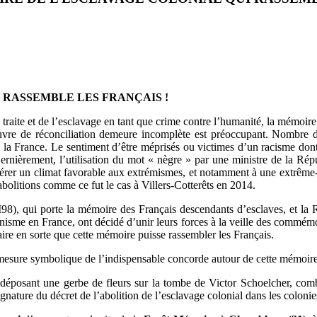
 RASSEMBLE LES FRANÇAIS !
 traite et de l’esclavage en tant que crime contre l’humanité, la mémoir
euvre de réconciliation demeure incomplète est préoccupant. Nombre d
e la France. Le sentiment d’être méprisés ou victimes d’un racisme dont 
Dernièrement, l’utilisation du mot « nègre » par une ministre de la Rép
er un climat favorable aux extrémismes, et notamment à une extrême-droit
 abolitions comme ce fut le cas à Villers-Cotterêts en 2014.
, qui porte la mémoire des Français descendants d’esclaves, et la R
onnisme en France, ont décidé d’unir leurs forces à la veille des commémo
ire en sorte que cette mémoire puisse rassembler les Français.
a mesure symbolique de l’indispensable concorde autour de cette mémoire
éposant une gerbe de fleurs sur la tombe de Victor Schoelcher, comba
ignature du décret de l’abolition de l’esclavage colonial dans les colonie