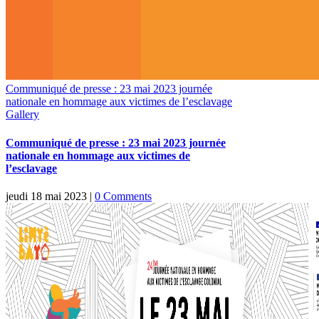
Sliding
Go
Bar
to
Area
Top
Communiqué de presse : 23 mai 2023 journée
nationale en hommage aux victimes de l’esclavage
Gallery
Communiqué de presse : 23 mai 2023 journée
nationale en hommage aux victimes de
l’esclavage
jeudi 18 mai 2023
|
0 Comments