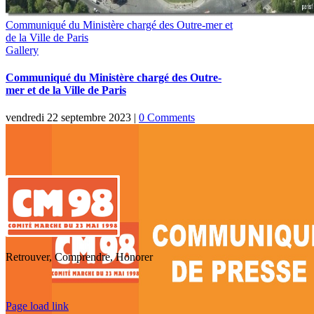
Communiqué du Ministère chargé des Outre-mer et
de la Ville de Paris
Gallery
Communiqué du Ministère chargé des Outre-
mer et de la Ville de Paris
vendredi 22 septembre 2023
|
0 Comments
Retrouver, Comprendre, Honorer
Toggle
Page load link