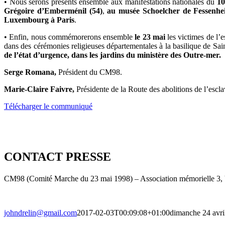
• Nous serons présents ensemble aux manifestations nationales du
1
Grégoire d’Emberménil (54)
,
au musée Schoelcher de Fessenhe
Luxembourg à Paris
.
• Enfin, nous commémorerons ensemble
le 23 mai
les victimes de l’
dans des cérémonies religieuses départementales à la basilique de Sain
de l’état d’urgence, dans les jardins du ministère des Outre-mer.
Serge Romana,
Président du CM98.
Marie-Claire Faivre,
Présidente de la Route des abolitions de l’escl
Télécharger le communiqué
CONTACT PRESSE
CM98 (Comité Marche du 23 mai 1998) – Association mémorielle 3, V
johndrelin@gmail.com
2017-02-03T00:09:08+01:00
dimanche 24 avri