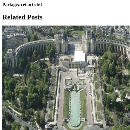
Partagez cet article !
Facebook
X
Reddit
LinkedIn
WhatsApp
Telegram
Tumblr
Pinterest
Vk
Xing
Email
Related Posts