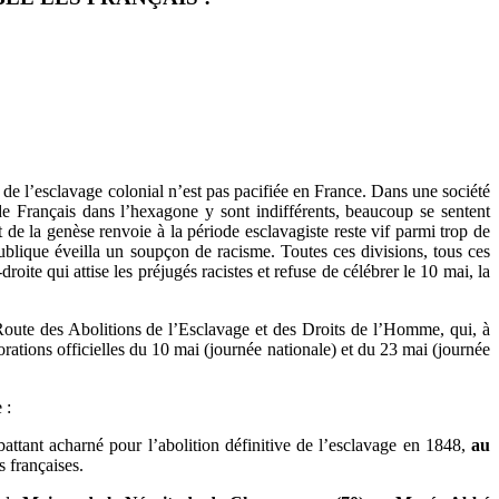
e de l’esclavage colonial n’est pas pacifiée en France. Dans une société
e Français dans l’hexagone y sont indifférents, beaucoup se sentent
de la genèse renvoie à la période esclavagiste reste vif parmi trop de
ublique éveilla un soupçon de racisme. Toutes ces divisions, tous ces
e qui attise les préjugés racistes et refuse de célébrer le 10 mai, la
oute des Abolitions de l’Esclavage et des Droits de l’Homme, qui, à
rations officielles du 10 mai (journée nationale) et du 23 mai (journée
 :
ttant acharné pour l’abolition définitive de l’esclavage en 1848,
au
s françaises.