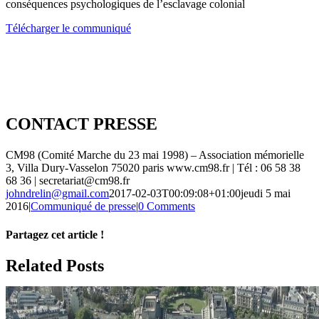
conséquences psychologiques de l’esclavage colonial
Télécharger le communiqué
CONTACT PRESSE
CM98 (Comité Marche du 23 mai 1998) – Association mémorielle
3, Villa Dury-Vasselon 75020 paris www.cm98.fr | Tél : 06 58 38
68 36 | secretariat@cm98.fr
johndrelin@gmail.com
2017-02-03T00:09:08+01:00
jeudi 5 mai
2016
|
Communiqué de presse
|
0 Comments
Partagez cet article !
Facebook
X
Reddit
LinkedIn
WhatsApp
Telegram
Tumblr
Pinterest
Vk
Xing
Email
Related Posts