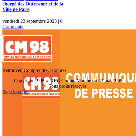
chargé des Outre-mer et de la
Ville de Paris
vendredi 22 septembre 2023
|
0
Comments
Retrouver, Comprendre, Honorer
Copyright 1998 - 2016 | Comité Marche du 23 mai 1998
Tous droits réservés
Toggle
Page load link
Sliding
Go
Bar
to
Area
Top