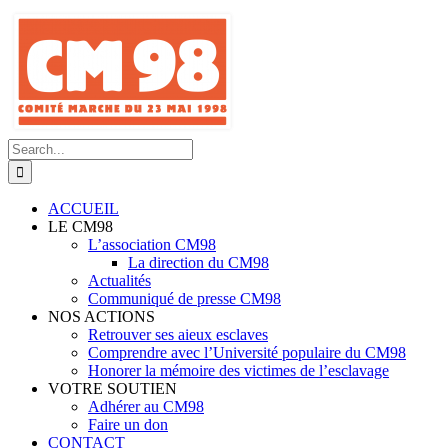
Skip
to
content
Search
for:
ACCUEIL
LE CM98
L’association CM98
La direction du CM98
Actualités
Communiqué de presse CM98
NOS ACTIONS
Retrouver ses aieux esclaves
Comprendre avec l’Université populaire du CM98
Honorer la mémoire des victimes de l’esclavage
VOTRE SOUTIEN
Adhérer au CM98
Faire un don
CONTACT