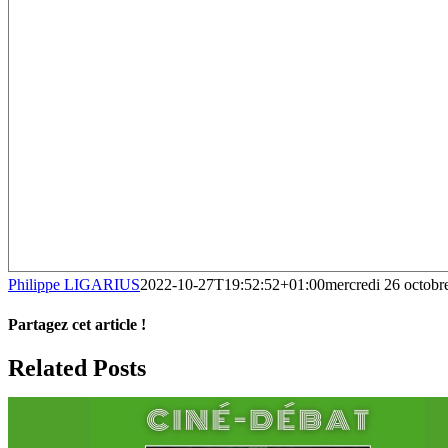
Philippe LIGARIUS
2022-10-27T19:52:52+01:00
mercredi 26 octobr
Partagez cet article !
Facebook
X
Reddit
LinkedIn
WhatsApp
Telegram
Tumblr
Pinterest
Vk
Xing
Email
Related Posts