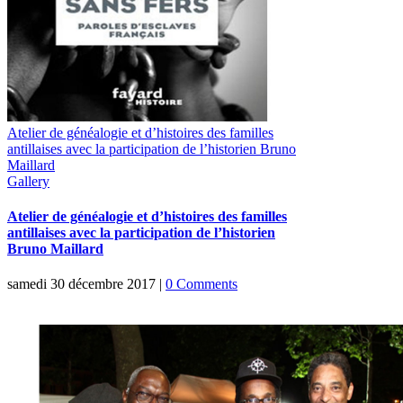
Atelier de généalogie et d’histoires des familles
antillaises avec la participation de l’historien Bruno
Maillard
Gallery
Atelier de généalogie et d’histoires des familles
antillaises avec la participation de l’historien
Bruno Maillard
samedi 30 décembre 2017
|
0 Comments