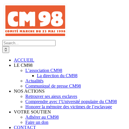
Skip
to
content
Search
for:
ACCUEIL
LE CM98
L’association CM98
La direction du CM98
Actualités
Communiqué de presse CM98
NOS ACTIONS
Retrouver ses aieux esclaves
Comprendre avec l’Université populaire du CM98
Honorer la mémoire des victimes de l’esclavage
VOTRE SOUTIEN
Adhérer au CM98
Faire un don
CONTACT