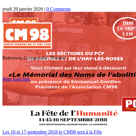
jeudi 29 janvier 2026
|
0 Comments
Retrouver, Comprendre, Honorer
Toggle
Page load link
Sliding
Go
Bar
to
Area
Top
Les 16 et 17 septembre 2018 le CM98 sera à la Fête