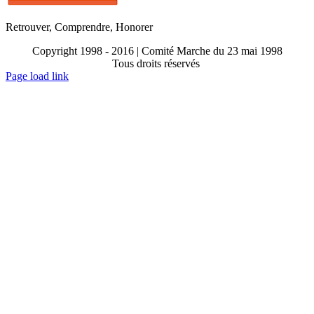
Retrouver, Comprendre, Honorer
Copyright 1998 - 2016 | Comité Marche du 23 mai 1998
Tous droits réservés
Toggle
Page load link
Sliding
Go
Bar
to
Area
Top