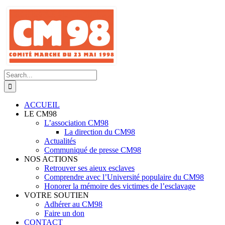
Skip
to
content
Search
for:
ACCUEIL
LE CM98
L’association CM98
La direction du CM98
Actualités
Communiqué de presse CM98
NOS ACTIONS
Retrouver ses aieux esclaves
Comprendre avec l’Université populaire du CM98
Honorer la mémoire des victimes de l’esclavage
VOTRE SOUTIEN
Adhérer au CM98
Faire un don
CONTACT